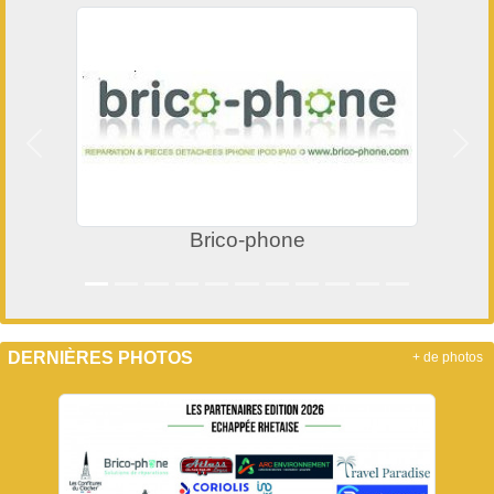
Précedent
Suiv
Brico-phone
DERNIÈRES PHOTOS
+ de photos