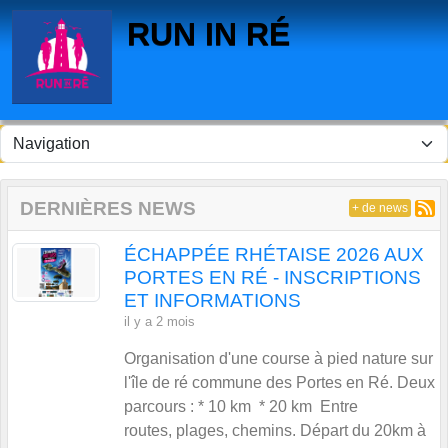
Panneau de gestion des cookies
RUN IN RÉ
DERNIÈRES NEWS
+ de news
ÉCHAPPÉE RHÉTAISE 2026 AUX
PORTES EN RÉ - INSCRIPTIONS
ET INFORMATIONS
il y a 2 mois
Organisation d'une course à pied nature sur
l'île de ré commune des Portes en Ré. Deux
parcours : * 10 km * 20 km Entre
routes, plages, chemins. Départ du 20km à