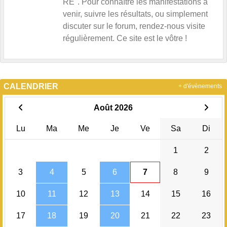
RÉ". Pour connaître les manifestations à
venir, suivre les résultats, ou simplement
discuter sur le forum, rendez-nous visite
régulièrement. Ce site est le vôtre !
CALENDRIER
+ d'évènements
Août 2026
Lu
Ma
Me
Je
Ve
Sa
Di
1
2
3
4
5
6
7
8
9
10
11
12
13
14
15
16
17
18
19
20
21
22
23