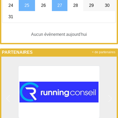
24
25
26
27
28
29
30
31
Aucun évènement aujourd'hui
PARTENAIRES
+ de partenaires
Précedent
Suiv